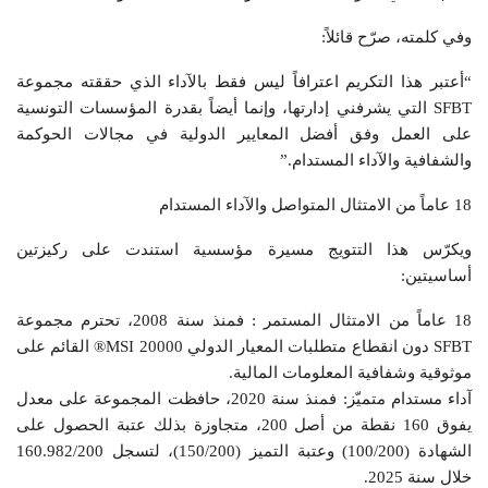
وفي كلمته، صرّح قائلاً:
“أعتبر هذا التكريم اعترافاً ليس فقط بالآداء الذي حققته مجموعة
SFBT التي يشرفني إدارتها، وإنما أيضاً بقدرة المؤسسات التونسية
على العمل وفق أفضل المعايير الدولية في مجالات الحوكمة
والشفافية والآداء المستدام.”
18 عاماً من الامتثال المتواصل والآداء المستدام
ويكرّس هذا التتويج مسيرة مؤسسية استندت على ركيزتين
أساسيتين:
18 عاماً من الامتثال المستمر : فمنذ سنة 2008، تحترم مجموعة
SFBT دون انقطاع متطلبات المعيار الدولي MSI 20000® القائم على
موثوقية وشفافية المعلومات المالية.
آداء مستدام متميّز: فمنذ سنة 2020، حافظت المجموعة على معدل
يفوق 160 نقطة من أصل 200، متجاوزة بذلك عتبة الحصول على
الشهادة (100/200) وعتبة التميز (150/200)، لتسجل 160.982/200
خلال سنة 2025.