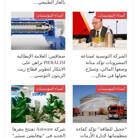
بالغاز الطبيعي…
أصداء المؤسسات
أصداء المؤسسات
الشركة التونسية لصناعة
صفاقس: العلامة الإيطالية
المشروبات تؤكد متانة
PIERALISI تراهن على
وضعها المالي، وتسرّع
الابتكار لتطوير قطاع زيت
تحولها في مجال…
الزيتون التونسي…
أصداء المؤسسات
أصداء المؤسسات
“عجيل للطاقة” تؤكد كفاءة
شركة Askware تفتتح مقرها
منظوماتها لإدارة الأزمات
الجديد في “نوفايشن سيتي”