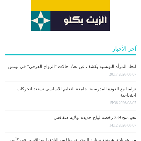
آخر الأخبار
اتحاد المرأة التونسية يكشف عن تعدّد حالات “الزواج العرفي” في تونس
2026-08-07 20:17
تزامنا مع العودة المدرسية: جامعة التعليم الاساسي تستعد لتحركات
احتجاجية
2026-08-07 15:36
نحو منح 289 رخصة لواج جديدة بولاية صفاقس
2026-08-07 14:12
من هو نادي شوتينغ ستارز النيجيري منافس النادي الصفاقسي في كأس