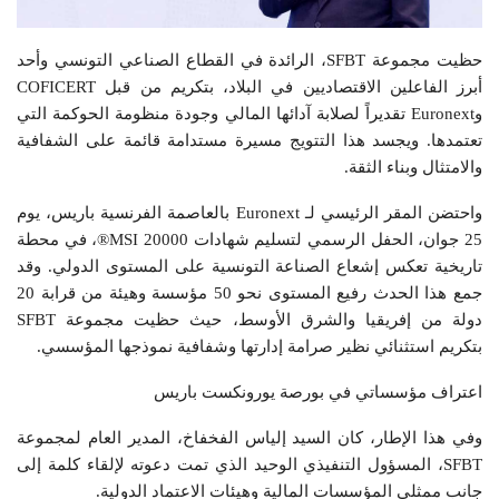
حظيت مجموعة SFBT، الرائدة في القطاع الصناعي التونسي وأحد
أبرز الفاعلين الاقتصاديين في البلاد، بتكريم من قبل COFICERT
وEuronext تقديراً لصلابة آدائها المالي وجودة منظومة الحوكمة التي
تعتمدها. ويجسد هذا التتويج مسيرة مستدامة قائمة على الشفافية
والامتثال وبناء الثقة.
واحتضن المقر الرئيسي لـ Euronext بالعاصمة الفرنسية باريس، يوم
25 جوان، الحفل الرسمي لتسليم شهادات MSI 20000®، في محطة
تاريخية تعكس إشعاع الصناعة التونسية على المستوى الدولي. وقد
جمع هذا الحدث رفيع المستوى نحو 50 مؤسسة وهيئة من قرابة 20
دولة من إفريقيا والشرق الأوسط، حيث حظيت مجموعة SFBT
بتكريم استثنائي نظير صرامة إدارتها وشفافية نموذجها المؤسسي.
اعتراف مؤسساتي في بورصة يورونكست باريس
وفي هذا الإطار، كان السيد إلياس الفخفاخ، المدير العام لمجموعة
SFBT، المسؤول التنفيذي الوحيد الذي تمت دعوته لإلقاء كلمة إلى
جانب ممثلي المؤسسات المالية وهيئات الاعتماد الدولية.