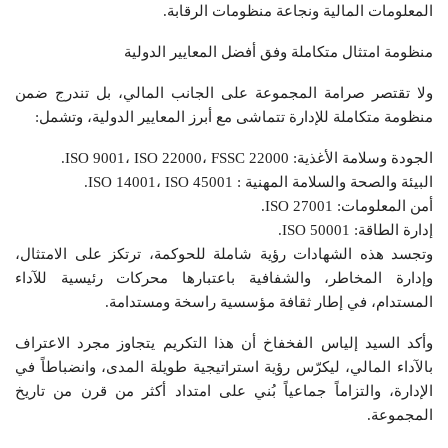
المعلومات المالية ونجاعة منظومات الرقابة.
منظومة امتثال متكاملة وفق أفضل المعايير الدولية
ولا تقتصر صرامة المجموعة على الجانب المالي، بل تندرج ضمن
منظومة متكاملة للإدارة تتماشى مع أبرز المعايير الدولية، وتشمل:
الجودة وسلامة الأغذية: ISO 9001، ISO 22000، FSSC 22000.
البيئة والصحة والسلامة المهنية : ISO 14001، ISO 45001.
أمن المعلومات: ISO 27001.
إدارة الطاقة: ISO 50001.
وتجسد هذه الشهادات رؤية شاملة للحوكمة، ترتكز على الامتثال،
وإدارة المخاطر، والشفافية باعتبارها محركات رئيسية للآداء
المستدام، في إطار ثقافة مؤسسية راسخة ومستدامة.
وأكد السيد إلياس الفخفاخ أن هذا التكريم يتجاوز مجرد الاعتراف
بالآداء المالي، ليكرّس رؤية استراتيجية طويلة المدى، وانضباطاً في
الإدارة، والتزاماً جماعياً بُني على امتداد أكثر من قرن من تاريخ
المجموعة.