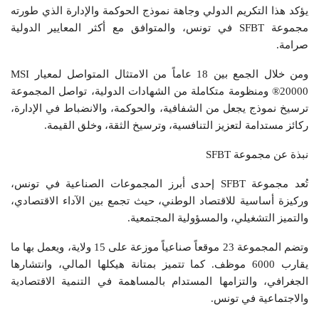
يؤكد هذا التكريم الدولي وجاهة نموذج الحوكمة والإدارة الذي طورته
مجموعة SFBT في تونس، والمتوافق مع أكثر المعايير الدولية
صرامة.
ومن خلال الجمع بين 18 عاماً من الامتثال المتواصل لمعيار MSI
20000® ومنظومة متكاملة من الشهادات الدولية، تواصل المجموعة
ترسيخ نموذج يجعل من الشفافية، والحوكمة، والانضباط في الإدارة،
ركائز مستدامة لتعزيز التنافسية، وترسيخ الثقة، وخلق القيمة.
نبذة عن مجموعة SFBT
تُعد مجموعة SFBT إحدى أبرز المجموعات الصناعية في تونس،
وركيزة أساسية للاقتصاد الوطني، حيث تجمع بين الآداء الاقتصادي،
والتميز التشغيلي، والمسؤولية المجتمعية.
وتضم المجموعة 23 موقعاً صناعياً موزعة على 15 ولاية، ويعمل بها ما
يقارب 6000 موظف. كما تتميز بمتانة هيكلها المالي، وانتشارها
الجغرافي، والتزامها المستدام بالمساهمة في التنمية الاقتصادية
والاجتماعية في تونس.