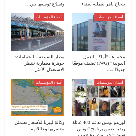
بنجاح باهر لعملية بيضاء
وتسرّع توسعها بين…
أصداء المؤسسات
أصداء المؤسسات
مجموعة “أماكن العمل
مطار النفيضة – الحمامات:
الدولية” (IWG) تضيف موقعًا
جوهرة معمارية تنتظر
جديدًا لـ…
الاستغلال الأمثل‎
أصداء المؤسسات
أصداء المؤسسات
اوريدو تونس تدعم 400 عائلة
وكالة ليبرتا للأسفار تطمئن
ريفية ضمن برنامج “تونس
معتمريها وعائلاتهم
تعيش” عبر مشروع تنموي…