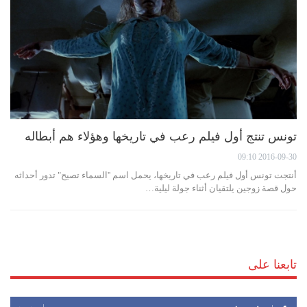
تونس تنتج أول فيلم رعب في تاريخها وهؤلاء هم أبطاله
2016-09-30 09:10
أنتجت تونس أول فيلم رعب في تاريخها، يحمل اسم ''السماء تصيح" تدور أحداثه
حول قصة زوجين يلتقيان أثناء جولة ليلية…
تابعنا على