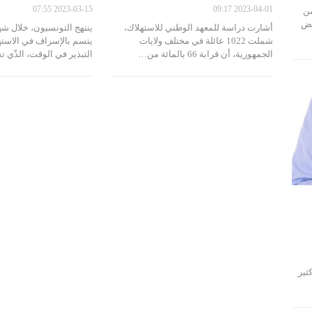
2023-03-15 07:55
2023-04-01 09:17
من
عض
أشارت دراسة للمعهد الوطني للاستهلاك،
ينتهج التونسيون، خلال ش
شملت 1022 عائلة في مختلف ولايات
يتسم بالإسراف في الاسته
الجمهورية، أن قرابة 66 بالمائة من…
التبذير في الوقت، الذّي 
ثير