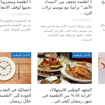
ح
5 أطعمة تخفف من “انسداد
5 أطعمة ومشروبا
الأنف” تزامنا مع موسم نزلات
تجنبها لوقف الانتفاخ
البرد…
2023-04-23 11:23
2024-01-23 15:42
تعد المعكرونة والقهوة وا
مال
من بين الأطعمة والمشرو
تعتبر مشكلة انسداد الأنف شاعئة ومزعجة
يا…
الكثيرين لكنها قد تكون…
في موسم نزلات البرد، لكن من الممكن
التغلب عليها بواسطة بعض العلاجات
المنزلية…
الأخبار الوطنية
الأخبار الوطنية
المعهد الوطني للاستهلاك:
أخصائيّة في التغذي
“قرابة 66 % من الأطعمة في
العودة إلى “أطعمة 
شهر رمضان تُلقى في…
خلال رمضان