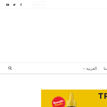
نا
العربية