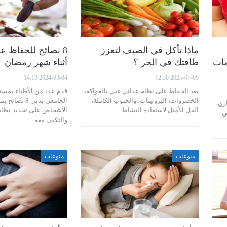
ماذا تأكل في الصيف لتعزز
8 نصائح للحفاظ 
مات
طاقتك في الحر ؟
أثناء شهر رمضان
2024-03-04 14:13
2025-07-09 12:30
يعد الحفاظ على نظام غذائي غني بالفواكه،
قدم عدد من الأطباء بمس
الخضروات، البروتينات، والحبوب الكاملة،
الجامعي بدبي 8 
ري،
الحل الأمثل لاستعادة النشاط…
الأشخاص على تحديد نظا
ي
والتكيف معه…
منوعات
منوعات