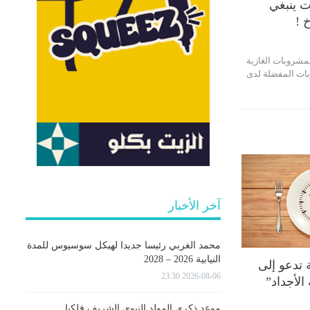
ت ينبغي
 !
لمشروبات الغازية
بات المفضلة لدى
آخر الأخبار
محمد الغربي رئيسا جديدا لهيكل سوسيوس للمدة
النيابية 2026 – 2028
ة تدعو إلى
2026-08-06 23:30
الأجداد”
موعد ذكرى المولد النبوي الشريف فلكيا