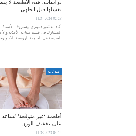
دراسات: هذه الأطعمة لا ينص
بغسلها قبل الطهي
2024-02-28 11:34
أفاد الدكتور دميتري بيستروف الأستاذ
المشارك في قسم صناعة الأغذية والأع
الفندقية في الجامعة الروسية للتكنولوج
منوعات
أطعمة ‘غير متوقّعة’ تُساعد
على تخفيف الوزن
2023-04-14 11:38