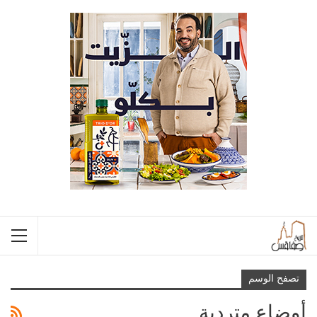
تصفح الوسم
أوضاع متردية