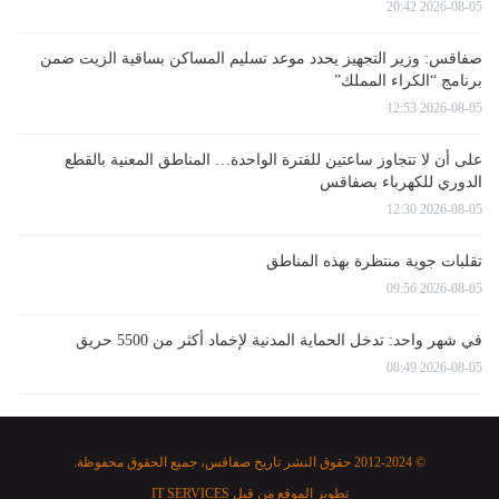
2026-08-05 20:42
صفاقس: وزير التجهيز يحدد موعد تسليم المساكن بساقية الزيت ضمن
برنامج “الكراء المملك”
2026-08-05 12:53
على أن لا تتجاوز ساعتين للفترة الواحدة… المناطق المعنية بالقطع
الدوري للكهرباء بصفاقس
2026-08-05 12:30
تقلبات جوية منتظرة بهذه المناطق
2026-08-05 09:56
في شهر واحد: تدخل الحماية المدنية لإخماد أكثر من 5500 حريق
2026-08-05 08:49
© 2012-2024 حقوق النشر تاريخ صفاقس، جميع الحقوق محفوظة.
تطوير الموقع من قبل
IT SERVICES