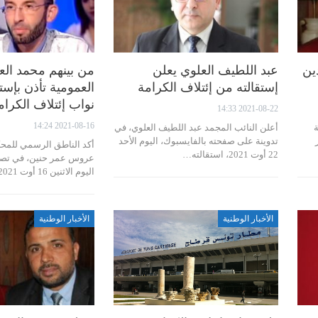
ين
عبد اللطيف العلوي يعلن
من بينهم محمد العف
إستقالته من إئتلاف الكرامة
نواب إئتلاف الكرام
2021-08-22 14:33
2021-08-16 14:24
ة
أعلن النائب المجمد عبد اللطيف العلوي، في
مبر
تدوينة على صفحته بالفايسبوك، اليوم الأحد
أكد الناطق الرسمي للمحكم
22 أوت 2021، استقالته…
عروس عمر حنين، في تصري
اليوم الاثنين 16 أوت 2021،…
الأخبار الوطنية
الأخبار الوطنية