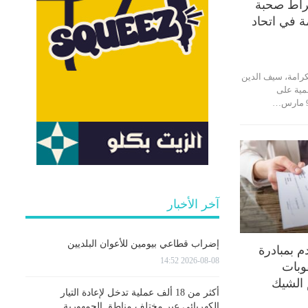
راط صحبة
ة في اتحاد
كرامة، سيف الدين
مية على
آخر الأخبار
إضراب قطاعي بيومين للأعوان البلديين
م بمبادرة
2026-08-08 14:52
قوبات
 الشيك
أكثر من 18 ألف عملية تدخل لإعادة التيار
الكهربائي عبر مختلف مناطق الجمهورية