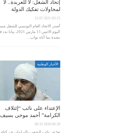
إتحاد الشغل: لا للعربدة.. لا
لمحاولات تفكيك الدولة
2021-03-15 22:05
أصدر الاتحاد العام التونسي للشغل مسا
اليوم الاثنين 15 مارس 2021، بيانا ن
بشدة بما أتاه نواب…
الأخبار الوطنية
الإعتداء على نائب “إئتلاف
الكرامة” أحمد موحى بسيف
2020-09-28 08:33
تعرّض نائب الشعب بالبرلمان عن كتلة