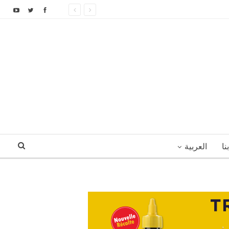
نا
العربية