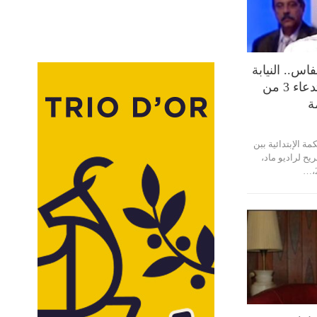
اس.. النيابة
العمومية تأذن بإستدعاء 3 من
ة
ة الإبتدائية ببن
ح لراديو ماد،