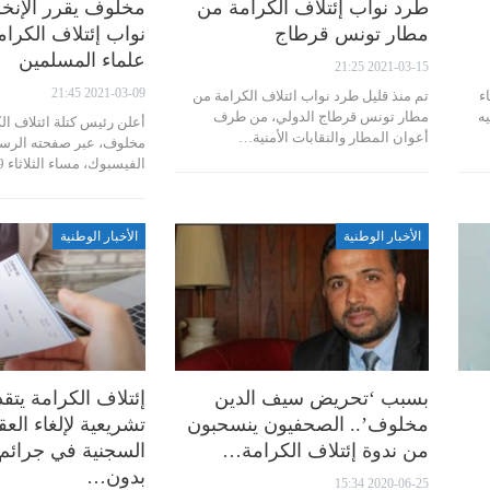
طرد نواب إئتلاف الكرامة من
مخلوف يقرر الإنخ
مطار تونس قرطاج
نواب إئتلاف الكرام
علماء المسلمين
2021-03-15 21:25
2021-03-09 21:45
ء
تم منذ قليل طرد نواب ائتلاف الكرامة من
دد فيه
مطار تونس قرطاج الدولي، من طرف
أعلن رئيس كتلة ائتلاف ال
أعوان المطار والنقابات الأمنية…
مخلوف، عبر صفحته الرس
الفيسبوك، مساء الثلاثاء 9 مارس…
الأخبار الوطنية
الأخبار الوطنية
بسبب ‘تحريض سيف الدين
إئتلاف الكرامة يتقد
مخلوف’.. الصحفيون ينسحبون
تشريعية لإلغاء الع
من ندوة إئتلاف الكرامة…
السجنية في جرائم
بدون…
2020-06-25 15:34