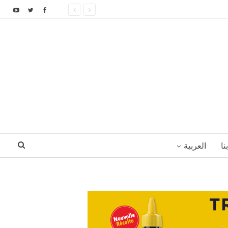
نا
العربية