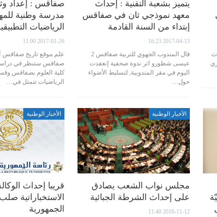
يتميز بشعبة التقنية : إحداث
صفاقس : إعداد وثي
معهد نموذجي ثان في صفاقس
مدرسة وطنية للمه
إبتداء من السنة القادمة
الرياضيات التطبيقي
2017-01-26 11:00
2017-04-13 16:23
اث
قال المندوب الجهوي للتربية صفاقس 2
علم موقع تاريخ صفاقس أ
زي
عيسى شطورو اثر ندوة صحفية إنعقدت
صفاقس ستنظر في دراسة ت
اليوم في مقر المندوبية, لتسليط الأضواء
كلية العلوم بصفاقس وقس
حول…
الرياضيات تتمثل في…
الأخبار الوطنية
الأخبار الوطنية
مجلس نواب الشعب يصادق
قريبا إحداث الوكالة
ة
على إحداث الشرطة الجبائية
الاستخباراتية صلب
الجمهورية
2016-11-12 11:40