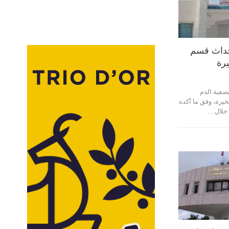
حداث قسم
يرة
صفية الدم
يرة، وفق ما أكده
 خلال…