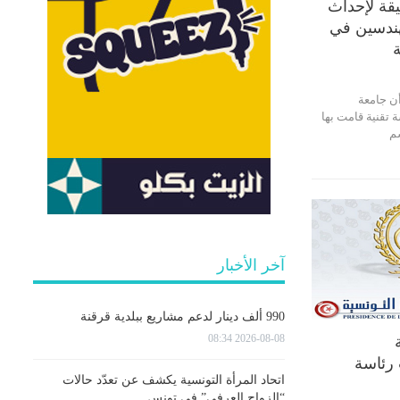
قة لإحداث
ندسين في
ة
ن جامعة
قنية قامت بها
م
آخر الأخبار
990 ألف دينار لدعم مشاريع ببلدية قرقنة
2026-08-08 08:34
 رئاسة
اتحاد المرأة التونسية يكشف عن تعدّد حالات
“الزواج العرفي” في تونس