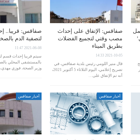
مل
صفاقس: الإتفاق على إحداث
صفاقس: قريبا.. إ
’
مصب وقتي لتجميع الفضلات
لتصفية الدم بالصخ
بطريق الميناء
2021-06-08 11:47
2021-10-05 14:33
سيتم قريبا إحداث قسم لت
بالمستشفى المحلي بالصخ
ح
قال منير اللومي رئيس بلدية صفاقس، في
وزير الصحة، فوزي مهدي،
تصريح إعلامي، اليوم الثلاثاء 5 أكتوبر 2021،
أنه تم الإتفاق على…
أخبار صفاقس
أخبار صفاقس