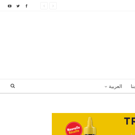
نا
العربية