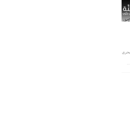
بحري
…