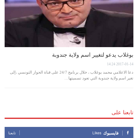
بوغلاب يدعو لتغيير اسم ولاية جندوبة
2017-01-14 14:24
دعا الاعلامي محمد بوغلاب ، خلال برنامج 24/7 على قناة الحوار التونسي ،إلى
تغير اسم ولاية جندوبة التي تعود تسميتها…
تابعنا على
فايسبوك
Likes
تابعنا