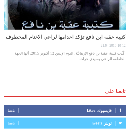
كتيبة عقبة ابن نافع تؤكد اعدامها لراعي الاغنام المخطوف
2015-10-12 21:04
أكّدت كتيبة عقبة بن نافع الإرهابيّة، اليوم الإثنين 12 أكتوبر 2015، أنّها الجهة
الخاطفة للراعي بسيدي حراث…
تابعنا على
فايسبوك
Likes
تابعنا
تويتر
Tweets
تابعنا