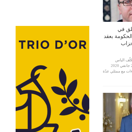
طلق في
حكومة بعقد
حزاب
لّف الياس
الفخفاخ اليوم الخميس 23 جانفي 2020
ات مع ممثلي عدّة