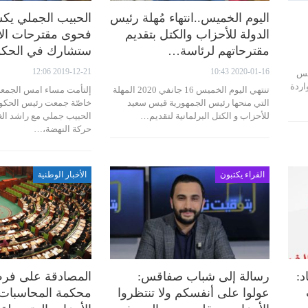
اليوم الخميس..انتهاء مُهلة رئيس
الحبيب الجملي ي
الدولة للأحزاب والكتل بتقديم
فحوى مقترحات الأ
مقترحاتهم لرئاسة…
ستشارك في الحكو
2019-12-21 12:06
2020-01-16 10:43
يس
اردة
تنتهي اليوم الخميس 16 جانفي 2020 المهلة
إلتأمت مساء امس الجمع
التي منحها رئيس الجمهورية قيس سعيد
خاصّة جمعت رئيس الحكو
للأحزاب و الكتل البرلمانية لتقديم…
الحبيب جملي مع راشد ا
حركة النهضة،…
القراء يكتبون
الأخبار الوطنية
د:
رسالة إلى شباب صفاقس:
المصادقة على فرض
عولوا على أنفسكم ولا تنتظروا
محكمة المحاسبات