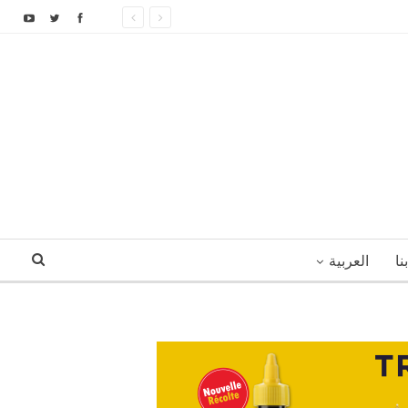
نا
العربية