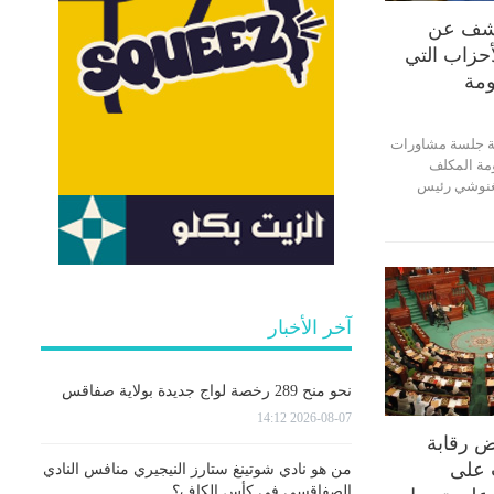
كشف عن
حزاب التي
مة
ة جلسة مشاورات
مة المكلف
لغنوشي رئيس
آخر الأخبار
نحو منح 289 رخصة لواج جديدة بولاية صفاقس
2026-08-07 14:12
 رقابة
 على
من هو نادي شوتينغ ستارز النيجيري منافس النادي
الصفاقسي في كأس الكاف؟