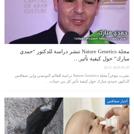
مجلة Nature Genetics تنشر دراسة للدكتور “حمدي
مبارك” حول كيفية تأثير…
2019-05-05 10:21
نشرت مؤخراً مجلة Nature Genetics دراسة للعالم التونسي وإبن صفاقس
الدكتور حمدي مبارك حول كيفية تأثير كل من جينات…
أخبار صفاقس