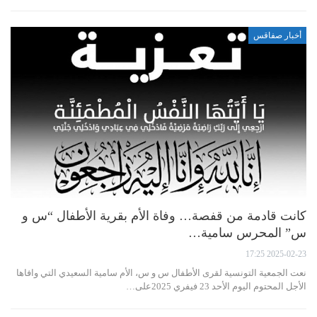
أخبار صفاقس
كانت قادمة من قفصة… وفاة الأم بقرية الأطفال “س و
س” المحرس سامية…
2025-02-23 17:25
نعت الجمعية التونسية لقرى الأطفال س و س، الأم سامية السعيدي التي وافاها
الأجل المحتوم اليوم الأحد 23 فيفري 2025على…