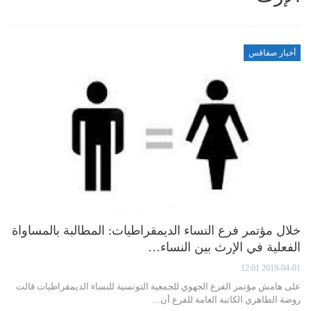
أخبار صفاقس
خلال مؤتمر فرع النساء الديمقراطيات: المطالبة بالمساواة
الفعلية في الإرث بين النساء…
2019-04-01 12:01
على هامش مؤتمر الفرع الجهوي للجمعية التونسية للنساء الديمقراطيات قالت
روضة الطاهري الكاتبة العامة للفرع أن…