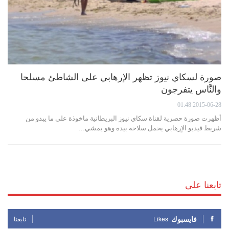
صورة لسكاي نيوز تظهر الإرهابي على الشاطئ مسلحا
والنَّاس يتفرجون
2015-06-28 01:48
أظهرت صورة حصرية لقناة سكاي نيوز البريطانية ماخوذة على ما يبدو من
شريط فيديو الاٍرهابي يحمل سلاحه بيده وهو يمشي…
تابعنا على
فايسبوك
Likes
تابعنا