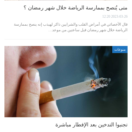
متى يُنصح بممارسة الرياضة خلال شهر رمضان ؟
2023-03-26 12:20
قال الأخصائي في أمراض القلب والشرايين ذاكر لهيذب إنه ينصح بممارسة
الرياضة خلال شهر رمضان قبل ساعتين من موعد…
منوعات
تجنبوا التدخين بعد الإفطار مباشرة