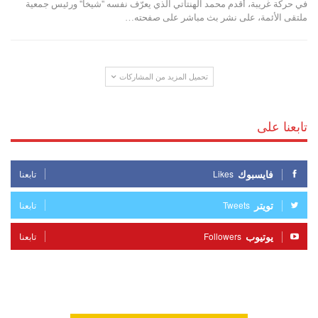
في حركة غريبة، أقدم محمد الهنتاتي الذي يعرّف نفسه ''شيخا'' ورئيس جمعية
ملتقى الأئمة، على نشر بث مباشر على صفحته…
تحميل المزيد من المشاركات
تابعنا على
فايسبوك
Likes
تابعنا
تويتر
Tweets
تابعنا
يوتيوب
Followers
تابعنا