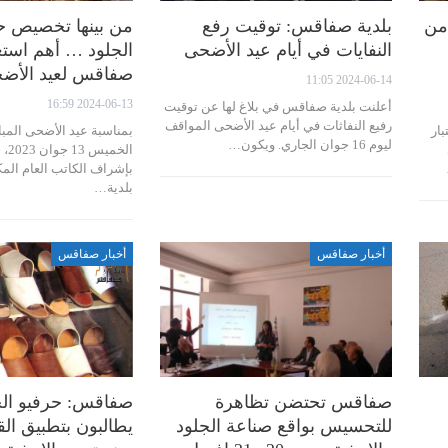
من
بلدية صفاقس: توقيت رفع
من بينها تخصيص حا
النفايات في أيام عيد الأضحى
الجلود … أهم استع
صفاقس لعيد الأض
2024-06-14 11:05
2024-06-13 16:59
أعلنت بلدية صفاقس في بلاغ لها عن توقيت
رفيع النفاثات في أيام عيد الأضحى المواقف
بار
بمناسبة عيد الأضحى المبا
ليوم 16 جوان الجاري. ويكون…
الخم
بإشراف الكاتب العام الم
بلدية…
أخبار صفاقس
أخبار صفاقس
صفاقس تحتضن تظاهرة
صفاقس: حرفيو الجل
للتحسيس بواقع صناعة الجلود
يطالبون بتطبيق الق