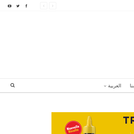
نا
العربية