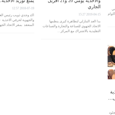
والاحذية يومي 20 و21 افريل
يمنع توريد الاحذية
الجاري
2018-07-19 12:57
 لثاني
كوام
2019-04-15 15:27
اكد وجدي ذويب رئيس الغر
والجهوية لحرفي الاحذية خل
بدا العد التنازلي لتظاهرة كبرى ينظمها
المنعقد بمقر الاتحاد ال
الاتحاد الجهوي للصناعة والتجارة والصناعات
التقليدية بالاشتراك مع المركز…
ية
لى…
جلود