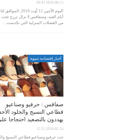
2019-08-12 09:43
اليوم الأثنين 12 أوت 2019, الموافق
أيام العيد، وصفاقس لا تزال ترزح تحت ا
من الفضلات المنزلية التي تكدست…
أخبار إقتصادية تنموية
صفاقس : حرفيو وصناعيو
قطاعي النسيج والجلود الأحذ
يهددون بالتصعيد احتجاجا ع
2016-02-14 12:21
جدد حرفيو وصناعيو قطاعي النسيج وال