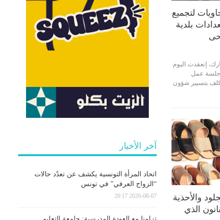
ويات لتجميع
دادات بلدية
حى
رك، إنعقدت اليوم
يس 13 جوان 2023، جلسة عمل
كلف بتسيير شؤون
آخر الأخبار
اتحاد المرأة التونسية يكشف عن تعدّد حالات
“الزواج العرفي” في تونس
2026-08-07 20:17
ود والأحذية
انون الذي
تزامنا مع العودة المدرسية: جامعة التعليم