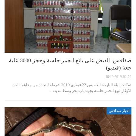
صفاقس: القبض على بائع الخمر خلسة وحجز 3000 علبة
جعة (فيديو)
2019-02-22 10:19
تمكنت ليلة البارحة الخميس 22 فيفري 2019 شرطة النجدة من مداهمة احد
الاوكار لبيع الخمر خلسة بجهة باب بحر وسط مدينة…
أخبار صفاقس