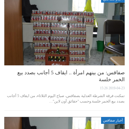
صفاقس: من بينهم امرأة .. ايقاف 5 أجانب بصدد بيع
الخمر خلسة
2019-04-23 15:26
تمكنت فرقة الشرطة العدلية بصفاقس، صباح اليوم الثلاثاء، من ايقاف 5 أجانب
بصدد بيع الخمر خلسة.وحسب "حقائق أون لاين"…
أخبار صفاقس