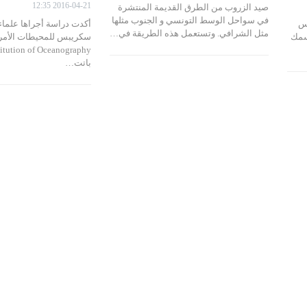
2016-04-21 12:35
صيد الزروب من الطرق القديمة المنتشرة
في سواحل الوسط التونسي و الجنوب مثلها
ك يوم 28 مارس
أكدت دراسة أجراها علماء
مثل الشرافي. وتستعمل هذه الطريقة في…
1200 مليم "سمك
باتت…