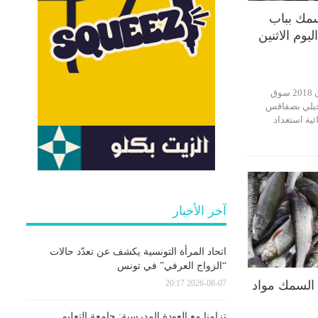
مك بباب
ليوم الاثنين
يفتح اليوم الإثنين 11 جوان 2018 سوق
جبلي بصفاقس
ئية استعداد
آخر الأخبار
اتحاد المرأة التونسية يكشف عن تعدّد حالات
“الزواج العرفي” في تونس
2026-08-07 20:17
 السمك مواد
تزامنا مع العودة المدرسية: جامعة التعليم