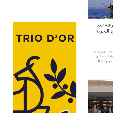
قنة تندد
ة البحرية
مية المستدامة
بالاعتداء على
 موجهة نداءً…