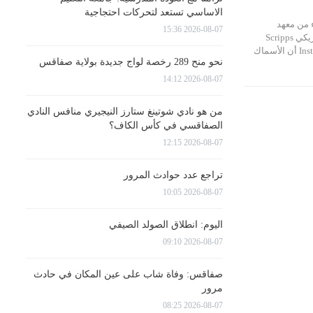
الاساسي تستعد لتحركات احتجاجية
 من معهد
2026-08-07 15:36
سكريبس للمحيطات الأمريكي Scripps
Institution of Oceanography أن الأسماك
نحو منح 289 رخصة لواج جديدة بولاية صفاقس
2026-08-07 14:12
من هو نادي شوتينغ ستارز النيجيري منافس النادي
الصفاقسي في كأس الكاف؟
2026-08-07 12:15
تراجع عدد حوادث المرور
2026-08-07 10:05
اليوم: انطلاق الصولد الصيفي
2026-08-07 09:10
صفاقس: وفاة شاب على عين المكان في حادث
مرور
2026-08-07 08:25