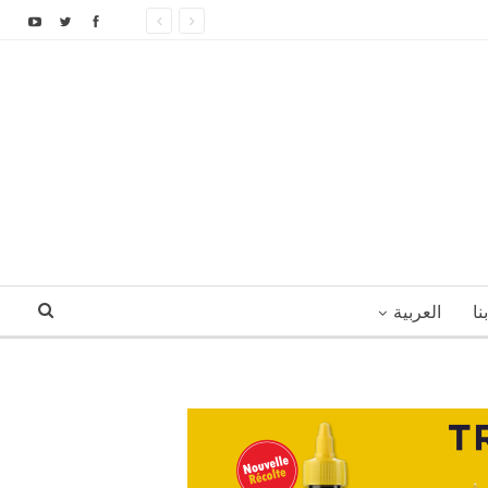
نا
العربية