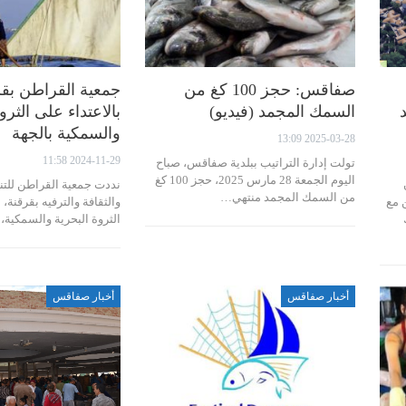
صفاقس: حجز 100 كغ من
جمعية القراطن بقر
السمك المجمد (فيديو)
بالاعتداء على الثرو
والسمكية بالجهة
2025-03-28 13:09
2024-11-29 11:58
تولت إدارة التراتيب ببلدية صفاقس، صباح
اليوم الجمعة 28 مارس 2025، حجز 100 كغ
نددت جمعية القراطن للتن
من السمك المجمد منتهي…
 مع
والثقافة والترفيه بقرقنة، 
الثروة البحرية والسمكية،
أخبار صفاقس
أخبار صفاقس