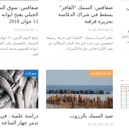
ي
صفاقس: السمك “القافز”
صفاقس: سوق الس
يسقط في شراك الدمّاسة
الجبلي يفتح ابوابه ا
بجزيرة قرقنة
11 جوان 2018
2018-06-11 10:44
2018-08-19 12:48
واصل
تقفز أسراب سمك "المّيلة" في حركة رشيقة
ية…
لتنغمس من جديد في ماء البحر المتلألئ ثم
السمك بالتفصيل بباب ال
تعيد الكرة فتأتي شرّعا (أسرابا…
ابوابه للعموم بصفة استثنا
لعيد…
الحياة الفلاحية
منوعات
صيد السمك بالزروب
دراسة علمية : في
تدمر جهاز المناعة
2016-05-29 09:18