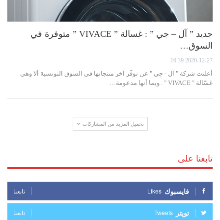
جديد ” آل – جي ” : غسالة ” VIVACE ” متوفرة في
السوق…
2020-12-27 16:39
أعلنت شركة " آل - جي " عن توفّر آخر منتجاتها في السوق التونسية ألا وهي
غسّالة " VIVACE " . وبما أنها مدعومة…
تحميل المزيد من المشاركات
تابعنا على
فايسبوك
Likes
تابعنا
تويتر
Tweets
تابعنا