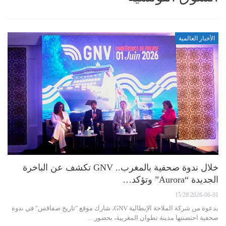
الأخبار العالمية
خلال ندوة صحفية بالمغرب.. GNV تكشف عن الباخرة
الجديدة “Aurora” وتؤكد…
2026-06-01 15:28
بدعوة من شركة الملاحة الإيطالية GNV، شارك موقع "تاريخ صفاقس" في ندوة
صحفية احتضنتها مدينة تطوان المغربية، بحضور…