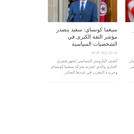
سيغما كونساي: سعيد يتصدر
مؤشر الثقة الكبرى في
الشخصيات السياسية
2022-02-18 09:40
ان
كشف البارومتر السياسي لشهر فيفري
شر
الجاري والذي انجزته شركة سيغما كونساي
وجريدة المغرب في عددها الصادر…