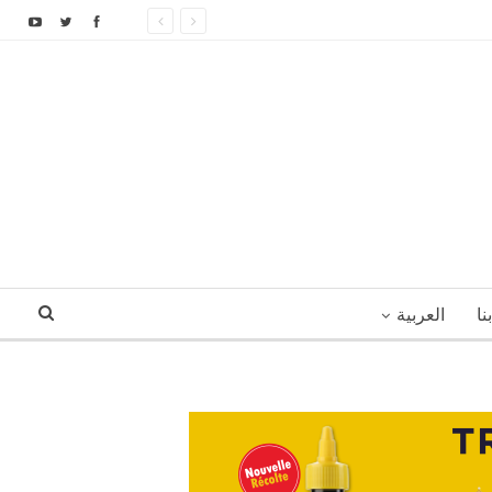
نا
العربية