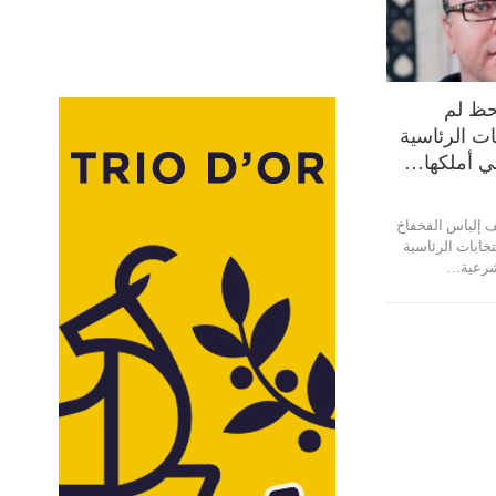
لحظ لم
ات الرئاسية
تي أملكها…
ف إلياس الفخفاخ
تخابات الرئاسية
 شرعية…