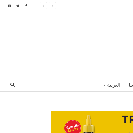
نا
العربية