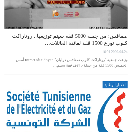
صفاقس: من جملة 5000 قفة سيتم توزيعها.. روتاراكت
كلوب توزع 1500 قفة لفائدة العائلات…
2020-04-24 16:01
وزعت جمعية "روتاراكت كلوب صفاقس دوايان" rotract sfax doyen أمس
الخميس 1500 قفة من جملة 5 الاف قفة سيتم…
الأخبار الوطنية