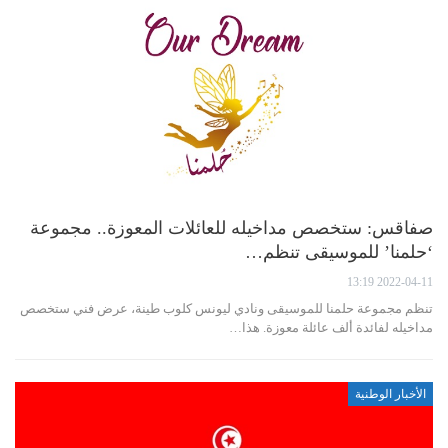
صفاقس: ستخصص مداخيله للعائلات المعوزة.. مجموعة
‘حلمنا’ للموسيقى تنظم…
2022-04-11 13:19
تنظم مجموعة حلمنا للموسيقى ونادي ليونس كلوب طينة، عرض فني ستخصص
مداخيله لفائدة ألف عائلة معوزة. هذا…
الأخبار الوطنية