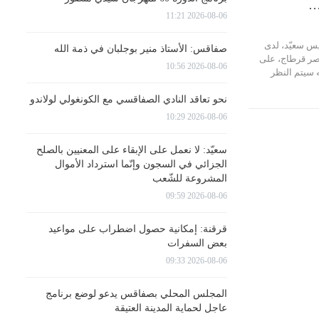
…
2026-08-06 11:21
س سعيّد، لدى
صفاقس: الأستاذ منير بوجلبان في ذمة الله
صر قرطاج، على
2026-08-06 10:56
 سيتم النظر
نحو تعاقد النادي الصفاقسي مع الكونغولي لولاندو
2026-08-06 10:29
سعيّد: لا نعمل على الإبقاء على المعنيين بالصلح
الجزائي في السجون وإنّما استرداد الأموال
المشروعة للشّعب
2026-08-06 09:59
قرقنة: إمكانية حصول اضطراب على مواعيد
بعض السفرات
2026-08-06 09:33
المجلس المحلي بصفاقس يدعو لوضع برنامج
عاجل لحماية المدينة العتيقة