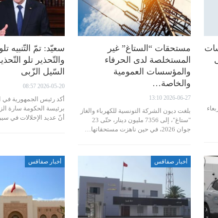
سات
مستحقات “الستاغ” غير
سعيّد: تمّ التّنبيه تلو 
ى
المستخلصة لدى الحرفاء
والتّحذير تلو التّحذ
والمؤسسات العمومية
السّيل الزّبى
والخاصة…
2026-05-20 08:57
2026-06-27 13:10
أكد رئيس الجمهورية في 
بعاء
برئيسة الحكومة سارة الز
بلغت ديون الشركة التونسية للكهرباء والغاز
أنّ عديد الإخلالات في س
"ستاغ"، إلى 7356 مليون دينار، حتّى 23
جوان 2026، في حين ناهزت مستحقاتها…
أخبار صفاقس
أخبار صفاقس