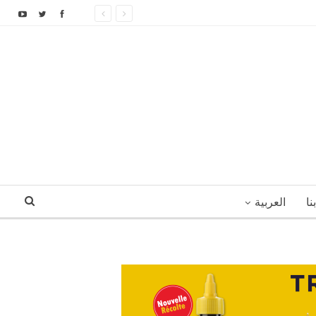
نا
العربية