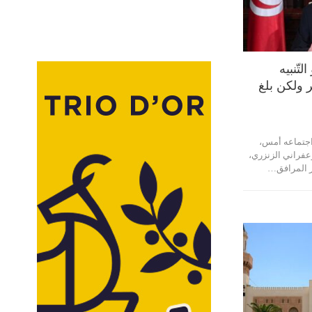
التّنبيه
ير ولكن بلغ
اجتماعه أمس،
عفراني الزنزري،
ير المرافق…