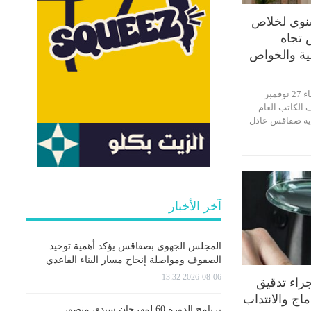
نوي لخلاص
 تجاه
ية والخواص
انعقدت، صباح اليوم الأربعاء 27 نوفمبر
ف الكاتب العام
دية صفاقس عادل
آخر الأخبار
المجلس الجهوي بصفاقس يؤكد أهمية توحيد
الصفوف ومواصلة إنجاح مسار البناء القاعدي
2026-08-06 13:32
جراء تدقيق
اج والانتداب
برنامج الدورة 60 لمهرجان سيدي منصور