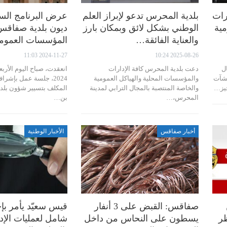
رات
بلدية المحرس تدعو لإبراز العلم
عرض البرنامج الس
مية
الوطني بشكل لائق وبمكان بارز
ديون بلدية صفاقس
والعناية الفائقة…
المؤسسات العموم
2024-11-27 11:03
2025-08-26 10:24
ل
دعت بلدية المحرس كافة الإدارات
نشآت
والمؤسسات المحلية والهياكل العمومية
2024، جلسة عمل بإشرا
حيز…
والخاصة المنتصبة بالمجال الترابي لمدينة
المكلف بتسيير شؤون بل
المحرس،…
بن…
أخبار صفاقس
الأخبار الوطنية
صفاقس: القبض على 3 أنفار
قيس سعيّد يأمر بإ
ظر
يسطون على النحاس من داخل
شامل لعمليات الإدم