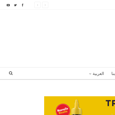
نا
العربية