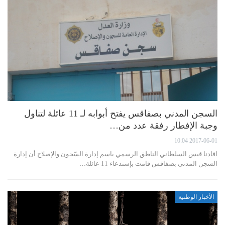
السجن المدني بصفاقس يفتح أبوابه لـ 11 عائلة لتناول
وجبة الإفطار رفقة عدد من…
2017-06-01 10:04
افادنا قيس السلطاني الناطق الرسمي باسم إدارة السّجون والإصلاح أن إدارة
السجن المدني بصفاقس قامت بإستدعاء 11 عائلة…
الأخبار الوطنية