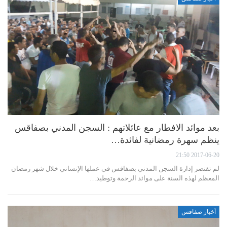
بعد موائد الافطار مع عائلاتهم : السجن المدني بصفاقس
ينظم سهرة رمضانية لفائدة…
2017-06-20 21:50
لم تقتصر إدارة السجن المدني بصفاقس في عملها الإنساني خلال شهر رمضان
المعظم لهذه السنة على موائد الرحمة وتوطيد…
أخبار صفاقس