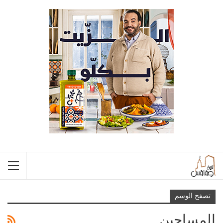
تصفح الوسم
المساجين