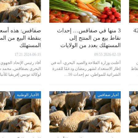
ـ 42،900
3 منها في صفاقس… إحداث
صفاقس: هذه أسعا
نقاط بيع من المنتج إلى
بنقطة البيع من الم
المستهلك بعدد من الولايات
المستهلك
2024-06-11 17:21
2026-02-19 09:55
ن
أعلنت وزارة الفلاحة والصيد البحري، أنه في
أفاد رئيس الإتحاد الجهوي 
قاط
إطار الاستعداد لشهر رمضان ودعمًا للقدرة
البحري بصفاقس، محمد ش
الشرائية للمواطن، تم إحداث 16…
لوكالة تونس إفريقيا للأنباء
أخبار صفاقس
الأخبار الوطنية