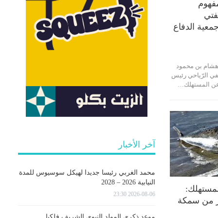
فهوم
فتي
معية الدفاع
هشام بن محمود
ي الرّياحي رئيس
ع عن المستهلك…
آخر الأخبار
محمد الغربي رئيسا جديدا لهيكل سوسيوس للمدة
النيابية 2026 – 2028
مستهلك:
2026-08-06 23:30
ّر من سمكة
موعد ذكرى المولد النبوي الشريف فلكيا