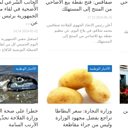
احي
صفاقس: فتح نقطة بيع الأضاحي
الجانب الشّرعي لم
من المنتج إلى المستهلك
الأُضحية في لقاء م
الجمهورية برئيس ج
2024-06-10 17:23
عن…
أعلن رئيس الاتحاد الجهوي للفلاحة صفاقس،
محمد شلاقو، في بلاغ اليوم، عن تنظيم
2024-05-02 14:34
جوان 2024، نقطة
نقطة بيع للاضاحي من المنتج إلى
استقبل مفتي الجمهورية 
المستهلك…
اليوم الخميس كل من لطف
الجمعيّة التونسية للدّفا
الأخبار الوطنية
الأخبار الوطنية
من
وزارة التجارة: سعر البطاطا
خطرا على صحة ال
تراجع بفضل مجهود الوزارة
وزارة الفلاحة تحذ
وليس من جراء مقاطعة
الأرنب السامة