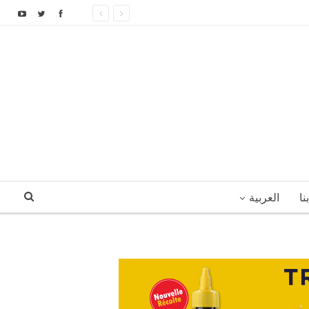
نا
العربية