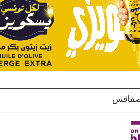
بصفاقس