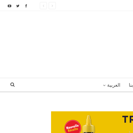
نا
العربية