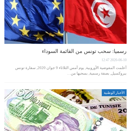
رسميا: سحب تونس من القائمة السوداء
2020-06-10 12:47
أعلمت المفوضية الأوروبية, يوم أمس الثلاثاء 9 جوان 2020, سفارة تونس
ببروكسيل, بصفة رسمية, بسحبها من…
الأخبار الوطنية