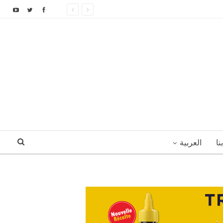
نا
العربية