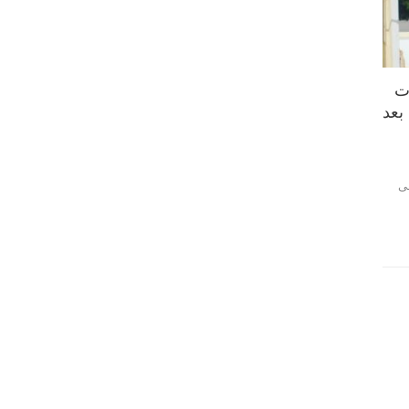
ت
 بعد
ق أولى