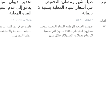
رتيب
طيلة شهر رمضان: التخفيض
تحذير : ديوان المياه
في أسعار المياه المعلبة بنسبة 5
يدعو إلى عدم استه
بالمائة
المياه المعلبة
2015-09-04 17:32
2019-04-17 10:48
ئيات
نين و700 مليون
تعهدت الغرفة الوطنية للمياه المعلبة بتوفير
قامت فرق المراقبة التابع
مخزون احتياطي بـ100 مليون لتر تحسبا
للمياه المعدنية والاستشفا
لارتفاع معدلات الاستهلاك خلال شهر…
عملها الدوري…