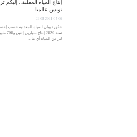
إنتاج المياه المعلبة.. إليكم ت
تونس عالميا
2021-04-06 22:08
حقّق ديوان المياه المعدنية حسب إحصا
سنة 2020 إنتاج مليارين إث
لتر من المياه أي ما…