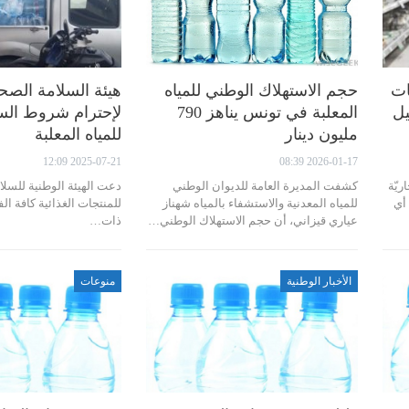
ات
حجم الاستهلاك الوطني للمياه
هيئة السلامة الصح
يل
المعلبة في تونس يناهز 790
لإحترام شروط الس
مليون دينار
للمياه المعلبة
2025-07-21 12:09
2026-01-17 08:39
ريّة
كشفت المديرة العامة للديوان الوطني
دعت الهيئة الوطنية للسلا
 أي
للمياه المعدنية والاستشفاء بالمياه شهناز
للمنتجات الغذائية كافة الف
عياري قيزاني، أن حجم الاستهلاك الوطني…
ذات…
الأخبار الوطنية
منوعات