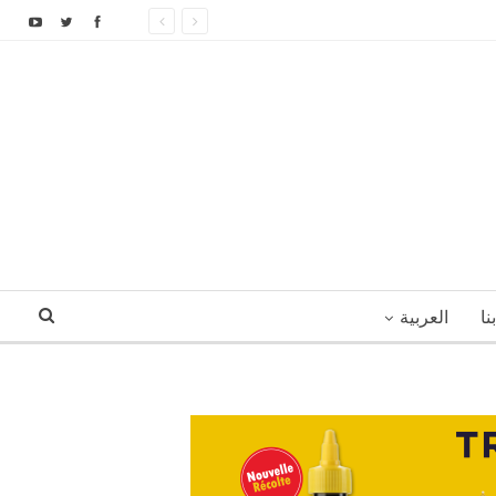
نا
العربية