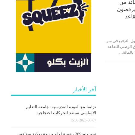
ء : 74 بالمائة من
يرفضون
قاعد
ول الترفيع في سن
 الوطني للتقاعد
آخر الأخبار
تزامنا مع العودة المدرسية: جامعة التعليم
الاساسي تستعد لتحركات احتجاجية
2026-08-07 15:36
نحو منح 289 رخصة لواج جديدة بولاية صفاقس