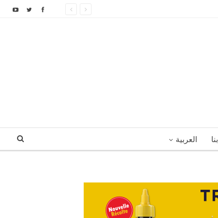
نا
العربية