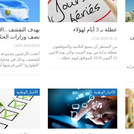
عطلة بـ 3 أيام لهؤلاء
بهدف التقشف ..الأ
ن
نصف وزارات الحك
2018-10-12 13:44
2018-09-05 14:04
من المنتظر أن يتمتع التلاميذ والموظفون
بعطلة بداية من يوم السبت والى يوم الاثنين
أعلنت الأرجنتين مجموعة 
15 أكتوبر 2018 الموافق ليوم عطلة…
التقشف، وذلك في محاولة 
"الطوارئ" التي فرضتها أز
زايد
الأخبار الوطنية
الأخبار الوطنية