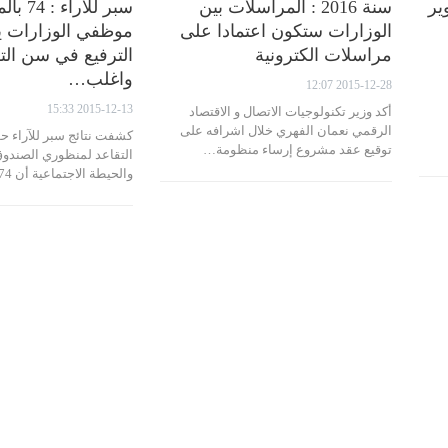
ير
سنة 2016 : المراسلات بين
سبر للآرا
الوزارات ستكون اعتمادا على
موظفي الوزارات 
مراسلات الكترونية
الترفيع في سن الت
واغلب…
2015-12-28 12:07
2015-12-13 15:33
أكد وزير تكنولوجيات الاتصال و الاقتصاد
الرقمي نعمان الفهري خلال اشرافه على
كشفت نتائج سبر للآراء ح
توقيع عقد مشروع إرساء منظومة…
التقاعد لمنظوري الصندوق
والحيطة الاجتماعية أن 74 بالمائة…