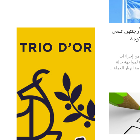
رجنتين تلغي
ومة
من إجراءات
لمواجهة حالة
مة انهيار العملة…