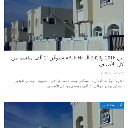
بين 2016 و2020:الـ «A.F.H» ستوفّر 21 ألف مقسم من
كل الأصناف
2015-12-22 14:58
تعتزم الوكالة العقارية للسكنى ومساهمة منها في المجهود الوطني لتوفير
السكن توفير حوالي 21 ألف مقسم من كل الأصناف…
أخبار صفاقس