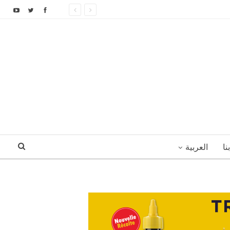
نا
العربية