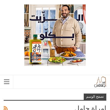
تصفح الوسم
امراة حامل