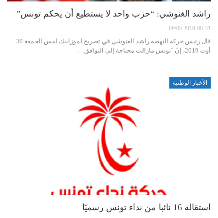
راشد الغنوشي: “حزب واحد لا يستطيع أن يحكم تونس”
2019-08-31 09:05
قال رئيس حركة النهضة راشد الغنوشي في تصريح لموزاييك امس الجمعة 30
أوت 2019، إنّ ''تونس مازالت محتاجة إلى التوافق…
الأخبار الوطنية
استقالة 16 نائبا من نداء تونس رسميّا