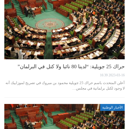
حراك 25 جويلية: “لدينا 80 نائبا ولا كتل في البرلمان”
2023-03-16 16:39
أعلن المتحدث باسم حراك 25 جويلية محمود بن مبروك في تصريح لموزاييك أنه
لا وجود لكتل برلمانية في مجلس…
الأخبار الوطنية