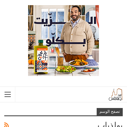
تصفح الوسم
بولذياب