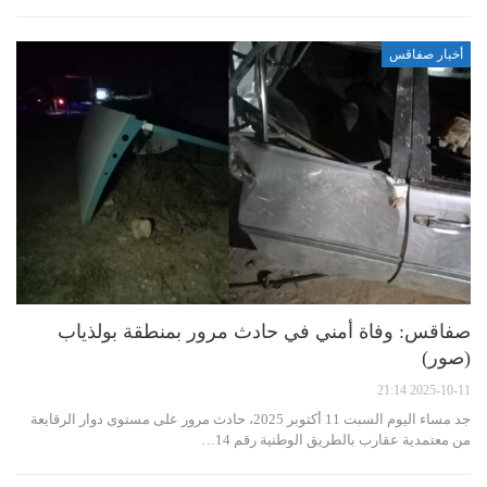
أخبار صفاقس
صفاقس: وفاة أمني في حادث مرور بمنطقة بولذياب
(صور)
2025-10-11 21:14
جد مساء اليوم السبت 11 أكتوبر 2025، حادث مرور على مستوى دوار الرقايعة
من معتمدية عقارب بالطريق الوطنية رقم 14…