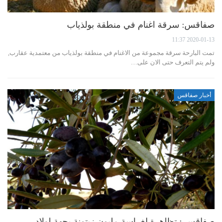
صفاقس: سرقة اغنام في منطقة بولذياب
2020-01-13 11:37
تمت البارحة سرقة مجموعة من الاغنام في منطقة بولذياب من معتمدية عقارب,
ولم يتم التعرف حتى الان على…
أخبار صفاقس
صفاقس : تظاهرة لغراسة مليون زيتونة بجهة اولاد