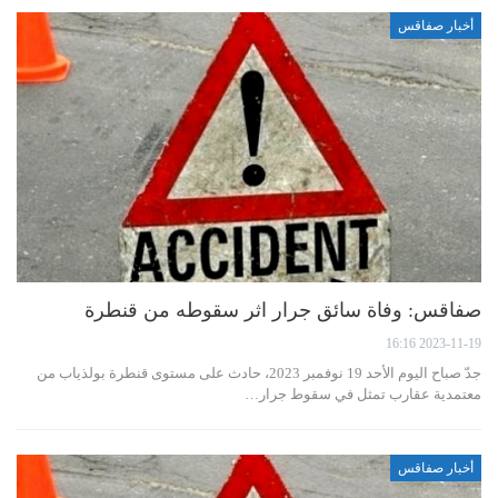
أخبار صفاقس
صفاقس: وفاة سائق جرار اثر سقوطه من قنطرة
2023-11-19 16:16
جدّ صباح اليوم الأحد 19 نوفمبر 2023، حادث على مستوى قنطرة بولذياب من
معتمدية عقارب تمثل في سقوط جرار…
أخبار صفاقس