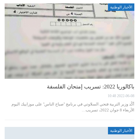
الأخبار الوطنية
باكالوريا 2022: تسريب إمتحان الفلسفة
2022-06-08 10:48
أكّد وزير التربية فتحي السلاوتي في برنامج ''صباح الناس'' على موزاييك اليوم
الأربعاء 8 جوان 2022، تسريب…
الأخبار الوطنية