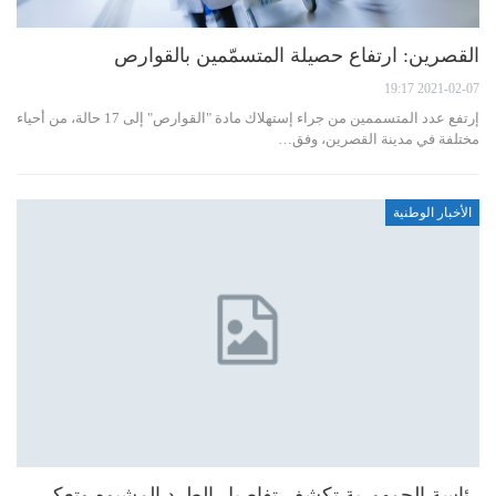
القصرين: ارتفاع حصيلة المتسمّمين بالقوارص
2021-02-07 19:17
إرتفع عدد المتسممين من جراء إستهلاك مادة "القوارص" إلى 17 حالة، من أحياء
مختلفة في مدينة القصرين، وفق…
الأخبار الوطنية
رئاسة الجمهورية تكشف تفاصيل الطرد المشبوه وتعكر