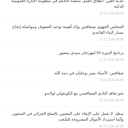
بلدية العين: انطلاق العمل بمنصة التحكم في منظومة الإنارة العمومية
الذكية
2026-08-06 20:10
المجلس الجهوي بصفاقس يؤكد أهمية توحيد الصفوف ومواصلة إنجاح
مسار البناء القاعدي
2026-08-06 13:32
برنامج الدورة 60 لمهرجان سيدي منصور
2026-08-06 11:21
صفاقس: الأستاذ منير بوجلبان في ذمة الله
2026-08-06 10:56
نحو تعاقد النادي الصفاقسي مع الكونغولي لولاندو
2026-08-06 10:29
سعيّد: لا نعمل على الإبقاء على المعنيين بالصلح الجزائي في السجون
وإنّما استرداد الأموال المشروعة للشّعب
2026-08-06 09:59