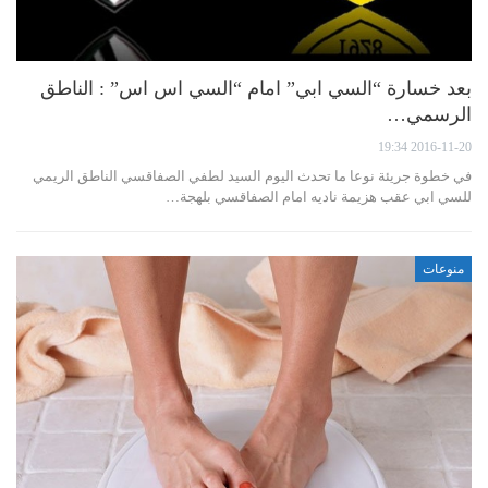
بعد خسارة “السي ابي” امام “السي اس اس” : الناطق
الرسمي…
2016-11-20 19:34
في خطوة جريئة نوعا ما تحدث اليوم السيد لطفي الصفاقسي الناطق الريمي
للسي ابي عقب هزيمة ناديه امام الصفاقسي بلهجة…
منوعات