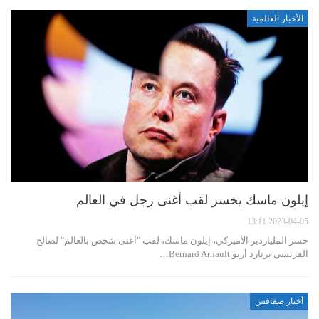
الأخبار العالمية
إيلون ماسك يخسر لقب أغنى رجل في العالم
2023-04-05 13:11
خسر الملياردير الأميركي، إيلون ماسك، لقب "أغنى شخص بالعالم" لصالح
الفرنسي برنارد أرنو Bernard Arnault…
أخبار صفاقس