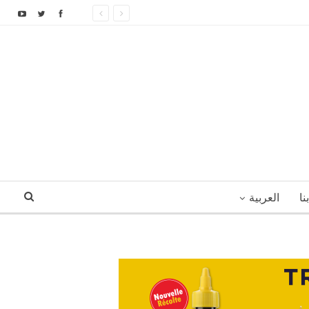
نا
العربية