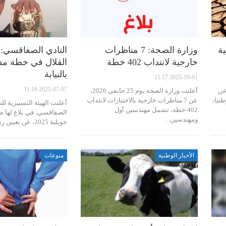
ة
وزارة الصحة: 7 مناظرات
النادي الصفاقسي: 
خارجية لانتداب 402 خطة
القلال في خطة مد
بالنيابة
2025-10-01 11:17
2025-07-07 11:19
عن
أعلنت وزارة الصحة يوم 25 جانفي 2026،
نيا،
عن 7 مناظرات خارجية بالاختبارات لانتداب
أعلنت الهيئة التسييرية لل
402 خطة، تشمل مهندسين أول
ومهندسين…
جويلية 2025، عن تعيين رياض…
الأخبار الوطنية
منوعات