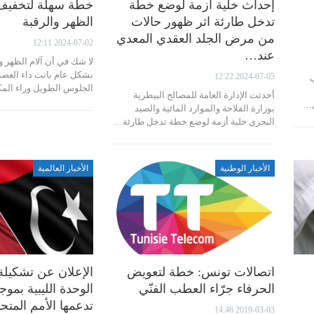
إحداث خلية أزمة لوضع خطة
خطة سهلة لتخفيف 
تدخل طارئة اثر ظهور حالات
الظهر والرقبة
من مرض الجلد العقدي المعدي
2024-07-02 12:11
عند…
لا شك في أن آلام الظهر و
بشكل عام باتت داء العص
2024-07-05 12:22
ب
الجلوس الطويل وراء الم
أحدثت الإدارة العامة للمصالح البيطرية
بوزارة الفلاحة والموارد المائية والصيد
البحري خلية أزمة لوضع خطة تدخل طارئة…
الأخبار الوطنية
الأخبار العالمية
اتصالات تونس: خطة لتعويض
الإعلان عن تشكيل
الحرفاء جرّاء العطب الفنّي
الوحدة الليبية بم
تدعمها الأمم المتح
2019-03-03 14:46