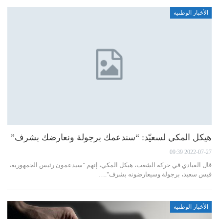
الأخبار الوطنية
هيكل المكي لسعيّد: “سندعمك برجولة ونعارضك بشرف”
2022-07-27 09:39
قال القيادي في حركة الشعب، هيكل المكي، إنهم "سيدعمون رئيس الجمهورية،
قيس سعيد، برجولة وسيعارضونه بشرف".…
الأخبار الوطنية