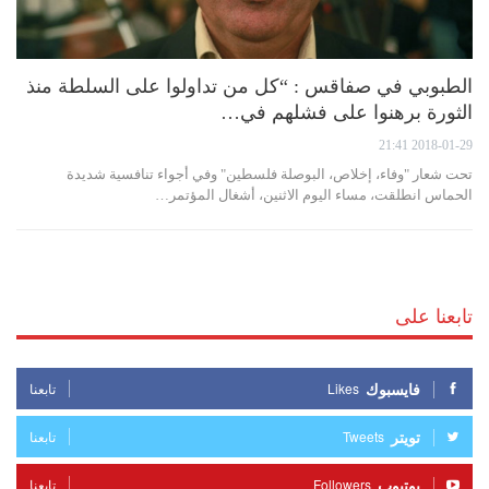
الطبوبي في صفاقس : “كل من تداولوا على السلطة منذ
الثورة برهنوا على فشلهم في…
2018-01-29 21:41
تحت شعار "وفاء، إخلاص، البوصلة فلسطين" وفي أجواء تنافسية شديدة
الحماس انطلقت، مساء اليوم الاثنين، أشغال المؤتمر…
تابعنا على
فايسبوك
Likes
تابعنا
تويتر
Tweets
تابعنا
يوتيوب
Followers
تابعنا