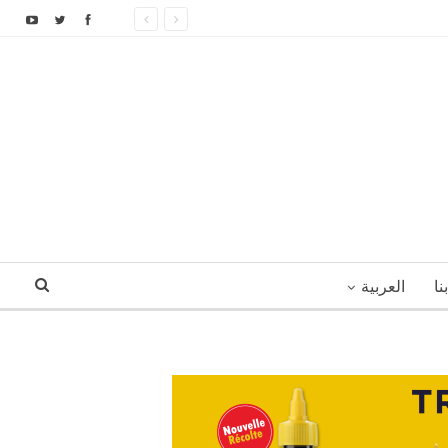
نا
العربية