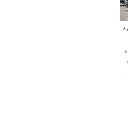
600 سيارة
على