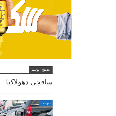
تصفح الوسم
سافجي دهولاكيا
منوعات