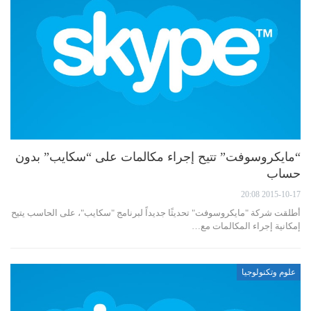
“مايكروسوفت” تتيح إجراء مكالمات على “سكايب” بدون
حساب
2015-10-17 20:08
أطلقت شركة "مايكروسوفت" تحديثًا جديداً لبرنامج "سكايب"، على الحاسب يتيح
إمكانية إجراء المكالمات مع…
علوم وتكنولوجيا