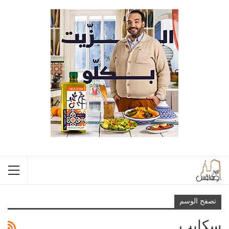
تصفح الوسم
سكايب