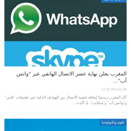
المغرب يعلن نهاية عصر الاتصال الهاتفي عبر “واتس
آب”…
2016-01-08 12:30
أكد المغرب رسميًا إيقافه لتقنية الاتصال بين الهواتف الذكية عبر تطبيقات "فايبر"
و"واتس أب" و"سكايب"، إذ أكدت…
علوم وتكنولوجيا