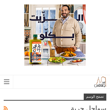
تصفح الوسم
سواحل جربة