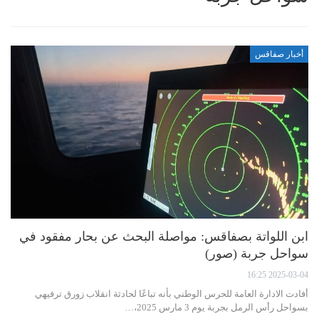
أخبار صفاقس
ابن اللواتة بصفاقس: مواصلة البحث عن بحار مفقود في
سواحل جربة (صور)
2025-03-04 16:25
أفادت الادارة العامة للحرس الوطني بأنه تباعًا لحادثة انقلاب زورق ترفيهي
بسواحل رأس الرمل بجربة يوم 3 مارس 2025،…