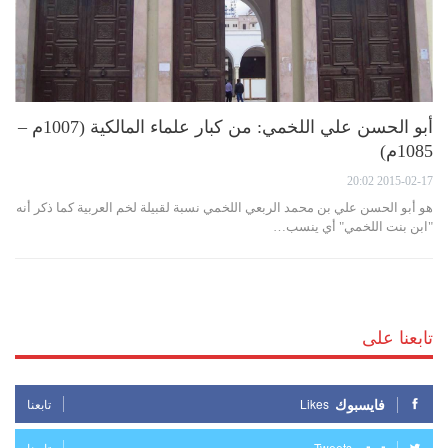
أبو الحسن علي اللخمي: من كبار علماء المالكية (1007م –
1085م)
2015-02-17 20:02
هو أبو الحسن علي بن محمد الربعي اللخمي نسبة لقبيلة لخم العربية كما ذكر أنه
"ابن بنت اللخمي" أي ينسب…
تابعنا على
فايسبوك
Likes
تابعنا
Tweets
تابعنا