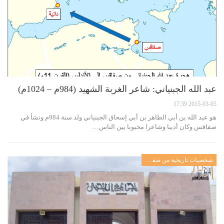
عبد الله الجبنياني: شاعر الغربة الشهيد (984م – 1024م)
2015-03-05 17:39
هو عبد الله بن أبي الطاهر بن أبي إسحاق الجبنياني ولد سنة 984م ونشأ في
صفاقس وكان أديبا وشاعرا محبوبا بين الناس…
شخصيات تاريخية من صفاقس