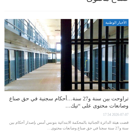
الأخبار الوطنية
تراوحت بين سنة و27 سنة…أحكام سجنية في حق صناع
وصانعات محتوى على “تيك…
2026-07-07 17:54
قضت هيئة الدائرة الجنائية بالمحكمة الابتدائية بتونس أمس بإصدار أحكام بين
سنة و27 سنة سجنا في حق صناع وصانعات محتوى…