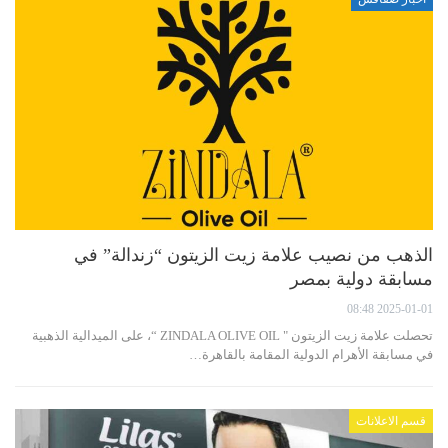
الذهب من نصيب علامة زيت الزيتون “زندالة” في
مسابقة دولية بمصر
2025-01-01 08:48
تحصلت علامة زيت الزيتون " ZINDALA OLIVE OIL “، على الميدالية الذهبية
في مسابقة الأهرام الدولية المقامة بالقاهرة…
قسم الاعلانات