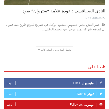
النادي الصفاقسي : عودة علامة “ستروان” بقوة
2018-01-22 12:13
قال عمر العش مدير التسويق بمجمع الوكيل في تصريح لموقع تاريخ صفاقس ،
ان إتفاقية شراكة تمت مؤخراً بين مجمع الوكيل…
تحميل المزيد من المشاركات
تابعنا على
فايسبوك
Likes
تابعنا
تويتر
Tweets
تابعنا
يوتيوب
Followers
تابعنا