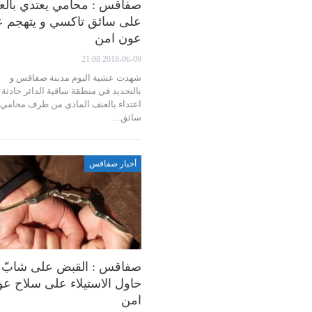
صفاقس : محامي يعتدي بالع
على سائق تاكسي و يتهجم 
عون امن
2018-06-09 21:08
شهدت عشية اليوم مدينة صفاقس و
بالتحديد في منطقة ساقية الدائر حادثة
اعتداء بالعنف المادي من طرف محامي
سائق…
أخبار صفاقس
صفاقس : القبض على شابّ
حاول الاستيلاء على سلاح ع
امن