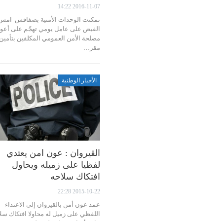
2016-11-07 14:22
تمكنت الوحدات الأمنية بصفاقس امس
القبض على عامل يومي تهجّم على أعو
مصلحة الأمن العمومي المكلفين بتأمين
مقر…
الأخبار الوطنية
القيروان : عون امن يعتدي
لفظيا على زميله ويحاول
افتكاك سلاحه
2015-10-22 22:28
عمد عون أمن بالقيروان إلى الاعتداء
اللفظي على زميل له محاولا افتكاك سل