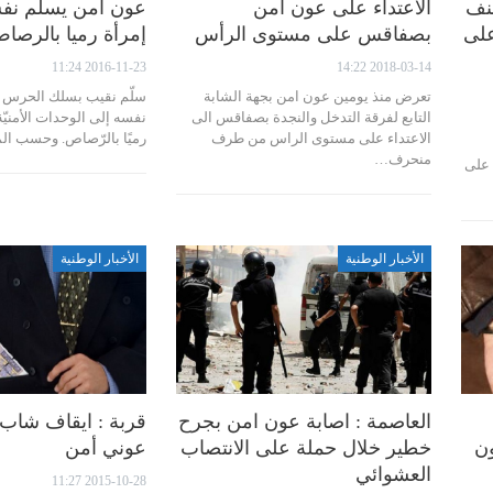
نف
الاعتداء على عون أمن
عون امن يسلّم نف
على
بصفاقس على مستوى الرأس
إمرأة رميا بالرصا
2016-11-23 11:24
2018-03-14 14:22
تعرض منذ يومين عون امن بجهة الشابة
سلّم نقيب بسلك الحرس 
التابع لفرقة التدخل والنجدة بصفاقس الى
نفسه إلى الوحدات الأمنيّة
الاعتداء على مستوى الراس من طرف
رميًا بالرّصاص. وحسب الم
منحرف…
 على
الأخبار الوطنية
الأخبار الوطنية
العاصمة : اصابة عون امن بجرح
قربة : ايقاف شاب 
ون
خطير خلال حملة على الانتصاب
عوني أمن
العشوائي
2015-10-28 11:27