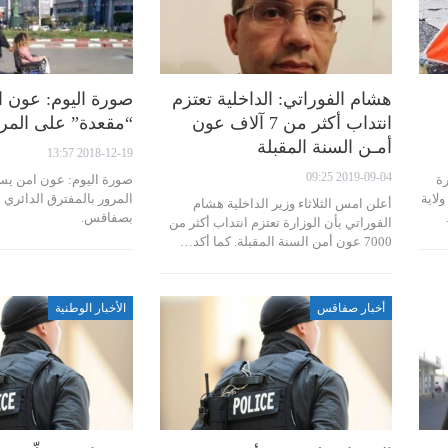
هشام الفوراتي: الداخلية تعتزم
صورة اليوم: عون 
انتداب أكثر من 7 آلاف عون
“مقعدة” على الم
أمـن السنة المقبلة
2018-12-19 13:57
2019-09-04 09:25
2021، سيارة
صورة اليوم: عون امن يس
لاية
المرور بالمفترق الدائري 
أعلن امس الثلاثاء وزير الداخلية هشام
بصفاقس.
الفوراتي بأن الوزارة تعتزم انتداب أكثر من
7000 عون أمن السنة المقبلة. كما أكد…
أخبار صفاقس
الأخبار الوطنية