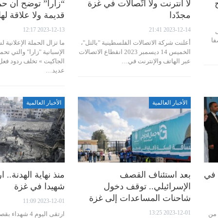
لا انترنت ولا اتّصالات في غزة
“زارا” توضح أن حملت
مجدّدا
قديمة ولا علاقة لها
2023-12-13 12:17
2023-12-14 21:41
ل
فا
أعلنت شركة الاتصالات الفلسطينية "بالتل"،
ما تزال الحملة الإعلانية 
الخميس 14 ديسمبر 2023 انقطاع الاتصالات
الإسبانية "زارا" والتي تح
عبر الهاتف والإنترنت في…
الجاكيت » تخلف ردود فعل
عديد…
الأخبار العالمية
الأخبار العالمية
 في
بعد استئناف القصف
الإسرائيلي.. توقف دخول
شهيدا في غزة
شاحنات المساعدات إلى غزة
2023-12-01 11:09
2023-12-01 13:25
 من
ارتقى اليوم 4 ش