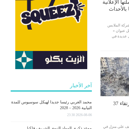
ها الإعلانية
 بالأحداث
لشركة الملابس
مل عنوان «
 عديدة في
آخر الأخبار
محمد الغربي رئيسا جديدا لهيكل سوسيوس للمدة
منذ نهاية الهدنة.. ارتقاء 37
النيابية 2026 – 2028
2026-08-06 23:30
هداء بقصف على منزل في
موعد ذكرى المولد النبوي الشريف فلكيا