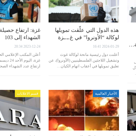
هذه الدول التي علّقت تمويلها
غزة: ارتفاع حصيلة
لوكالة “الأونروا” في غ.ـ.ـزة
الشهداء إلى 103
ة…
2023-12-24 20:34
2024-01-29 16:41
أعلنت دول رئيسية مانحة لوكالة غوث
أعلن المكتب الإعلامي ا
وتشغيل اللاجئين الفلسطينيين (الأونروا)، عن
ى
تعليق تمويلها في أعقاب اتهام الكيان…
ارتفاع عدد الشهداء الص
ال
الأخبار العالمية
قسم الاعلانات