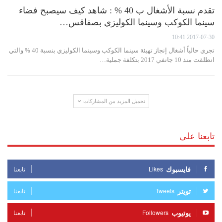
تقدم نسبة الأشغال ب 40 % : شاهد كيف سيصبح فضاء
سينما الكوكب وسينما الكوليزي بصفاقس…
2017-07-30 10:41
تجري حالياً أشغال إنجاز تهيئة سينما الكوكب وسينما الكوليزي بنسبة 40 % والتي
انطلقت منذ 10 جانفي 2017 بتكلفة جملية…
تحميل المزيد من المشاركات
تابعنا على
فايسبوك
Likes
تابعنا
تويتر
Tweets
تابعنا
يوتيوب
Followers
تابعنا