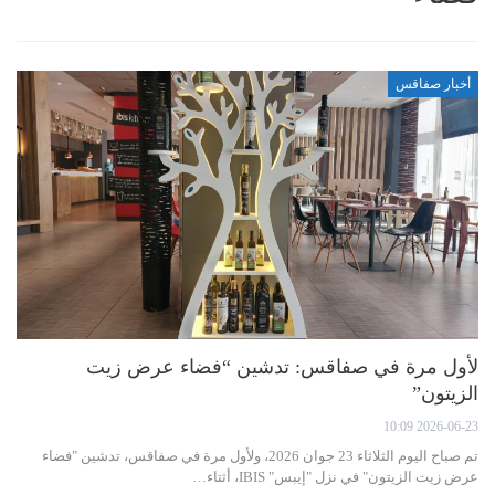
أخبار صفاقس
لأول مرة في صفاقس: تدشين “فضاء عرض زيت
الزيتون”
2026-06-23 10:09
تم صباح اليوم الثلاثاء 23 جوان 2026، ولأول مرة في صفاقس، تدشين "فضاء
عرض زيت الزيتون" في نزل "إيبس" IBIS، أثتاء…