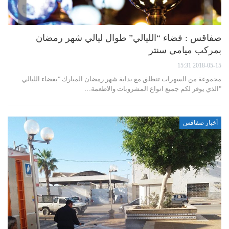
صفاقس : فضاء “الليالي” طوال ليالي شهر رمضان
بمركب ميامي سنتر
2018-05-15 15:31
مجموعة من السهرات تنطلق مع بداية شهر رمضان المبارك "بفضاء الليالي
"الذي يوفر لكم جميع انواع المشروبات والاطعمة…
أخبار صفاقس